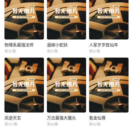
物理系最强法师
逼嫁小蛇妖
人家岁岁胜仙年
物理系最强法师
逼嫁小蛇妖
人家岁岁胜仙年
第50集
第61集
第67集
未知
未知
未知
凤逆天玄
万古最强大魔头
氪金仙尊
凤逆天玄
万古最强大魔头
氪金仙尊
第101集
第66集
第93集
未知
未知
未知