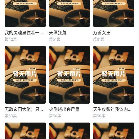
我的灵魂里住着一条龙
天纵狂萧
万兽女王
我的灵魂里住着一条龙
天纵狂萧
万兽女王
第42集
第51集
第61集
未知
未知
未知
无敌玄门大佬，只听姐姐的话
火刑烧出丧尸皇
天生废柴？我体内有神血
无敌玄门大佬，只听姐姐的话
火刑烧出丧尸皇
天生废柴？我体内有神血
第60集
第50集
第50集
未知
未知
未知