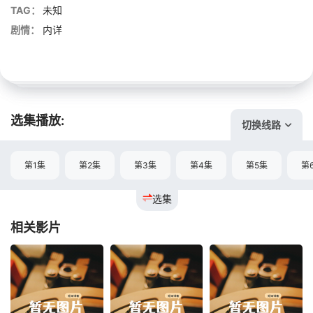
TAG：
未知
剧情：
内详
选集播放:
切换线路
第1集
第2集
第3集
第4集
第5集
第
选集
相关影片