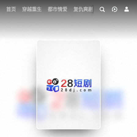
我的观影记录
首页
穿越重生
都市情爱
复仇爽剧
玄幻武侠
奇幻
{if condition="$obj.vod_points