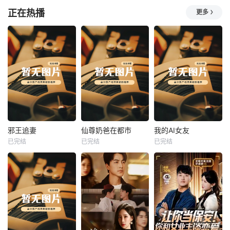
正在热播
更多
热播
热播
热播
邪王追妻
仙尊奶爸在都市
我的AI女友
已完结
已完结
已完结
邪王追妻
仙尊奶爸在都市
我的AI女友
未知
未知
未知