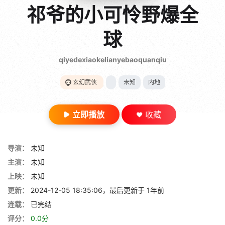
gt 0"}
祁爷的小可怜野爆全
28短剧
球
qiyedexiaokelianyebaoquanqiu
玄幻武侠
未知
内地
立即播放
收藏
导演：
未知
主演：
未知
上映：
未知
更新：
2024-12-05 18:35:06，最后更新于 1年前
连载：
已完结
评分：
0.0分