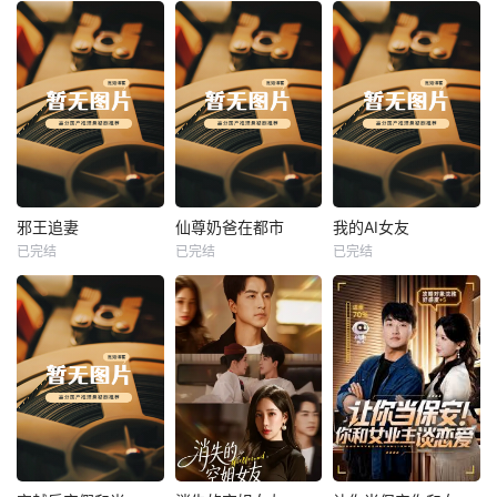
热播
热播
热播
邪王追妻
仙尊奶爸在都市
我的AI女友
已完结
已完结
已完结
邪王追妻
仙尊奶爸在都市
我的AI女友
未知
未知
未知
热播
热播
热播