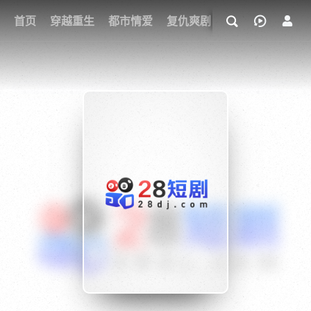
我的观影记录
首页
穿越重生
都市情爱
复仇爽剧
玄幻武侠
奇幻
{if condition="$obj.vod_points