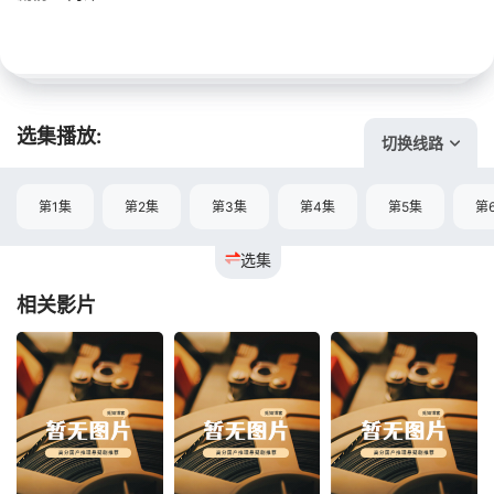
选集播放:
切换线路
第1集
第2集
第3集
第4集
第5集
第
选集
相关影片