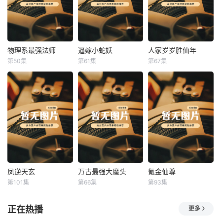
物理系最强法师
逼嫁小蛇妖
人家岁岁胜仙年
物理系最强法师
逼嫁小蛇妖
人家岁岁胜仙年
第50集
第61集
第67集
未知
未知
未知
凤逆天玄
万古最强大魔头
氪金仙尊
凤逆天玄
万古最强大魔头
氪金仙尊
第101集
第66集
第93集
未知
未知
未知
正在热播
更多