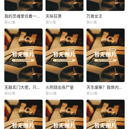
我的灵魂里住着一条龙
天纵狂萧
万兽女王
我的灵魂里住着一条龙
天纵狂萧
万兽女王
第42集
第51集
第61集
未知
未知
未知
无敌玄门大佬，只听姐姐的话
火刑烧出丧尸皇
天生废柴？我体内有神血
无敌玄门大佬，只听姐姐的话
火刑烧出丧尸皇
天生废柴？我体内有神血
第60集
第50集
第50集
未知
未知
未知