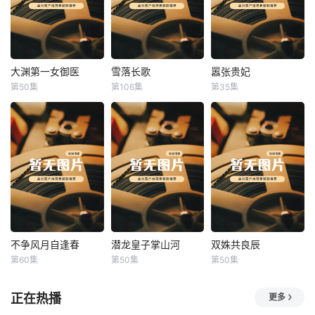
大渊第一女御医
雪落长歌
嚣张贵妃
大渊第一女御医
雪落长歌
嚣张贵妃
第50集
第106集
第35集
未知
未知
未知
不争风月自逢春
潜龙皇子掌山河
双姝共良辰
不争风月自逢春
潜龙皇子掌山河
双姝共良辰
第60集
第50集
第50集
未知
未知
未知
正在热播
更多