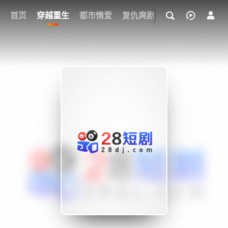
我的观影记录
首页
穿越重生
都市情爱
复仇爽剧
玄幻武侠
奇幻
{if condition="$obj.vod_points