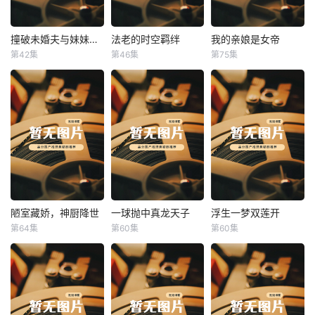
撞破未婚夫与妹妹打野战
法老的时空羁绊
我的亲娘是女帝
撞破未婚夫与妹妹打野战
法老的时空羁绊
我的亲娘是女帝
第42集
第46集
第75集
未知
未知
未知
陋室藏娇，神厨降世
一球抛中真龙天子
浮生一梦双莲开
陋室藏娇，神厨降世
一球抛中真龙天子
浮生一梦双莲开
第64集
第60集
第60集
未知
未知
未知