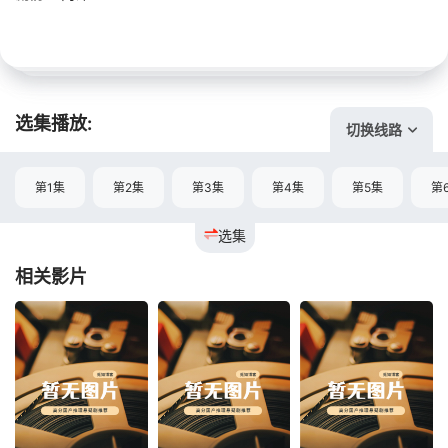
选集播放:
切换线路
第1集
第2集
第3集
第4集
第5集
第
选集
相关影片