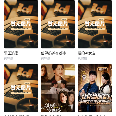
热播
热播
热播
邪王追妻
仙尊奶爸在都市
我的AI女友
已完结
已完结
已完结
邪王追妻
仙尊奶爸在都市
我的AI女友
未知
未知
未知
热播
热播
热播