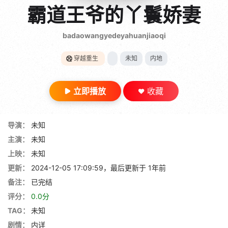
gt 0"}
霸道王爷的丫鬟娇妻
28短剧
badaowangyedeyahuanjiaoqi
穿越重生
未知
内地
立即播放
收藏
导演：
未知
主演：
未知
上映：
未知
更新：
2024-12-05 17:09:59，最后更新于 1年前
备注：
已完结
评分：
0.0分
TAG：
未知
剧情：
内详