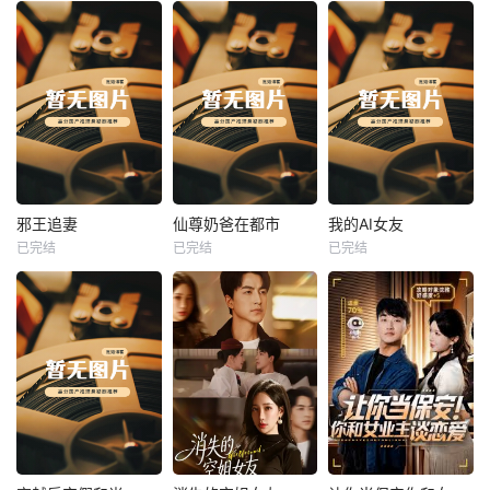
热播
热播
热播
邪王追妻
仙尊奶爸在都市
我的AI女友
已完结
已完结
已完结
邪王追妻
仙尊奶爸在都市
我的AI女友
未知
未知
未知
热播
热播
热播