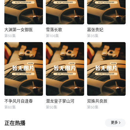
大渊第一女御医
雪落长歌
嚣张贵妃
大渊第一女御医
雪落长歌
嚣张贵妃
第50集
第106集
第35集
未知
未知
未知
不争风月自逢春
潜龙皇子掌山河
双姝共良辰
不争风月自逢春
潜龙皇子掌山河
双姝共良辰
第60集
第50集
第50集
未知
未知
未知
正在热播
更多