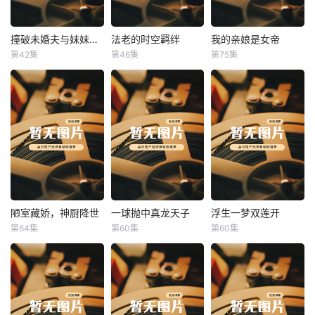
撞破未婚夫与妹妹打野战
法老的时空羁绊
我的亲娘是女帝
撞破未婚夫与妹妹打野战
法老的时空羁绊
我的亲娘是女帝
第42集
第46集
第75集
未知
未知
未知
陋室藏娇，神厨降世
一球抛中真龙天子
浮生一梦双莲开
陋室藏娇，神厨降世
一球抛中真龙天子
浮生一梦双莲开
第64集
第60集
第60集
未知
未知
未知