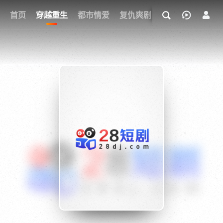
我的观影记录
首页
穿越重生
都市情爱
复仇爽剧
玄幻武侠
奇幻
{if condition="$obj.vod_points