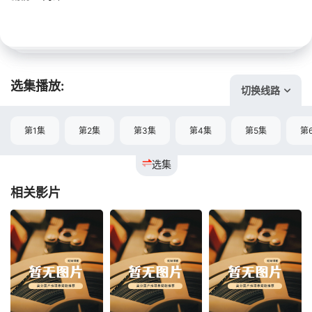
选集播放:
切换线路
第1集
第2集
第3集
第4集
第5集
第
选集
相关影片