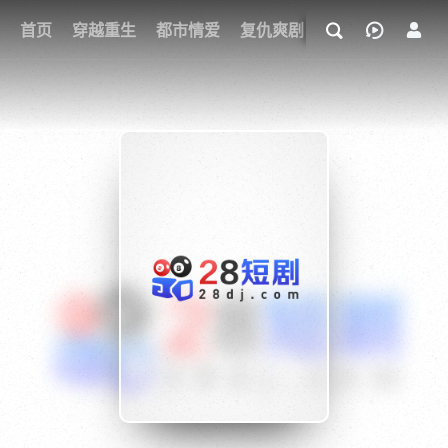
我的观影记录
首页
穿越重生
都市情爱
复仇爽剧
玄幻武侠
奇幻
{if condition="$obj.vod_points