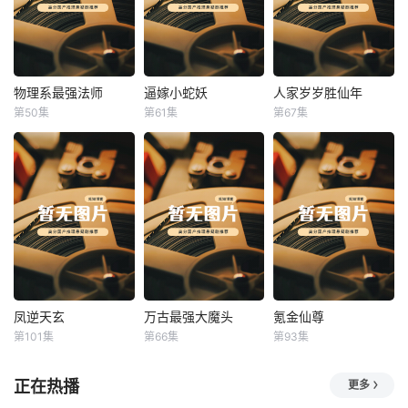
物理系最强法师
逼嫁小蛇妖
人家岁岁胜仙年
物理系最强法师
逼嫁小蛇妖
人家岁岁胜仙年
第50集
第61集
第67集
未知
未知
未知
凤逆天玄
万古最强大魔头
氪金仙尊
凤逆天玄
万古最强大魔头
氪金仙尊
第101集
第66集
第93集
未知
未知
未知
正在热播
更多