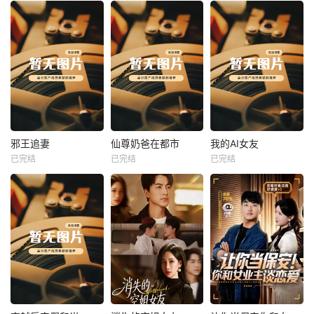
热播
热播
热播
邪王追妻
仙尊奶爸在都市
我的AI女友
已完结
已完结
已完结
邪王追妻
仙尊奶爸在都市
我的AI女友
未知
未知
未知
热播
热播
热播