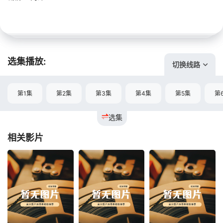
选集播放:
切换线路
第1集
第2集
第3集
第4集
第5集
第
选集
相关影片