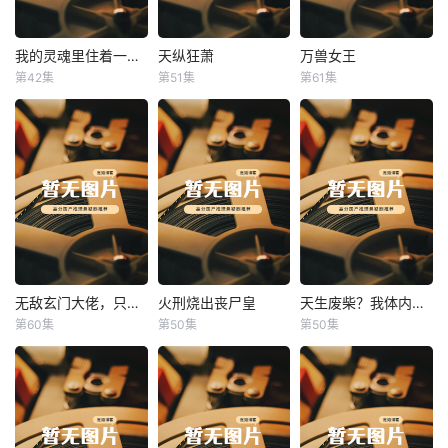
我的灵魂里住着一条龙
天纵狂萧
万兽女王
我的灵魂里住着一条龙
天纵狂萧
万兽女王
第42集
第51集
第61集
未知
未知
未知
无敌玄门大佬，只听姐姐的话
火刑烧出丧尸皇
天生废柴？我体内有神血
无敌玄门大佬，只听姐姐的话
火刑烧出丧尸皇
天生废柴？我体内有神血
第60集
第50集
第50集
未知
未知
未知