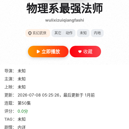
gt 0"}
物理系最强法师
28短剧
wulixizuiqiangfashi
玄幻武侠
其它
/
动作
未知
内地
立即播放
收藏
导演：
未知
主演：
未知
上映：
未知
更新：
2026-07-08 05:25:26，最后更新于 1月前
连载：
第50集
评分：
0.0分
TAG：
未知
剧情：
内详