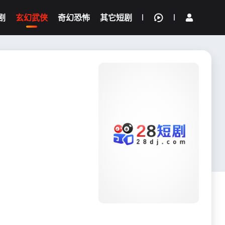
剧
玄幻武侠
奇幻恐怖
其它短剧
我的观影记录
{if condition="$obj.vod_points
gt 0"}