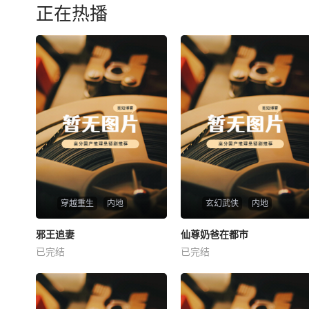
正在热播
穿越重生
内地
玄幻武侠
内地
热播
热播
邪王追妻
仙尊奶爸在都市
邪王追妻
仙尊奶爸在都市
已完结
已完结
未知
未知