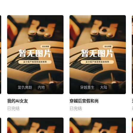
复仇爽剧
内地
穿越重生
大陆
热播
热播
我的AI女友
穿越后宫假和尚
我的AI女友
穿越后宫假和尚
已完结
已完结
未知
未知