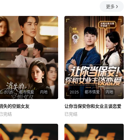
更多
2025
都市情爱
内地
2025
都市情爱
内地
热播
热播
消失的空姐女友
让你当保安你和女业主谈恋爱
消失的空姐女友
让你当保安你和女业主谈恋爱
已完结
已完结
未知
未知