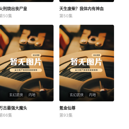
火刑烧出丧尸皇
火刑烧出丧尸皇
天生废柴？我体内有神血
天生废柴？我体内有神血
第50集
第50集
未知
未知
玄幻武侠
内地
玄幻武侠
内地
万古最强大魔头
万古最强大魔头
氪金仙尊
氪金仙尊
第66集
第93集
未知
未知