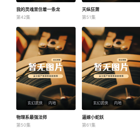
我的灵魂里住着一条龙
我的灵魂里住着一条龙
天纵狂萧
天纵狂萧
第42集
第51集
未知
未知
玄幻武侠
内地
玄幻武侠
内地
物理系最强法师
物理系最强法师
逼嫁小蛇妖
逼嫁小蛇妖
第50集
第61集
未知
未知