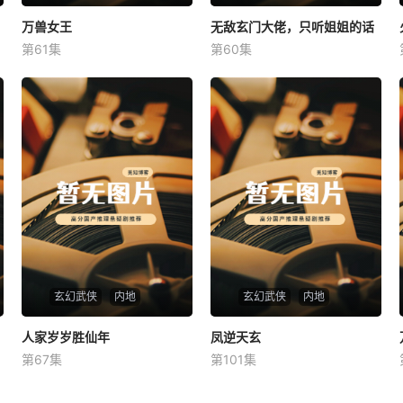
万兽女王
万兽女王
无敌玄门大佬，只听姐姐的话
无敌玄门大佬，只听姐姐的话
第61集
第60集
未知
未知
玄幻武侠
内地
玄幻武侠
内地
人家岁岁胜仙年
人家岁岁胜仙年
凤逆天玄
凤逆天玄
第67集
第101集
未知
未知