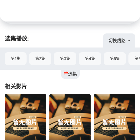
选集播放:
切换线路
第1集
第2集
第3集
第4集
第5集
第
选集
相关影片