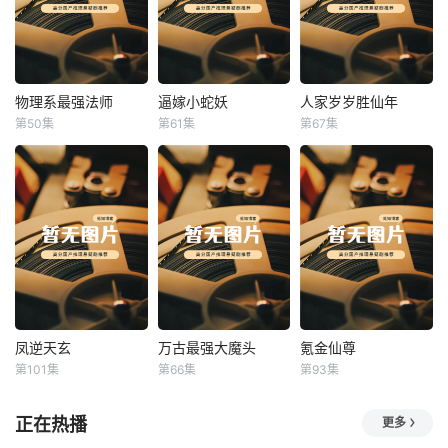
物理系最强法师
逼嫁小蛇妖
人家岁岁胜仙年
物理系最强法师
逼嫁小蛇妖
人家岁岁胜仙年
第50集
第61集
第67集
未知
未知
未知
凤逆天玄
万古最强大魔头
氪金仙尊
凤逆天玄
万古最强大魔头
氪金仙尊
第101集
第66集
第93集
未知
未知
未知
正在热播
更多