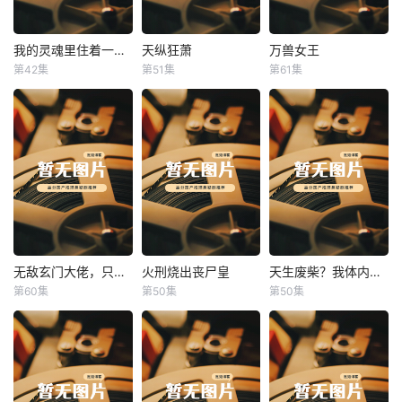
我的灵魂里住着一条龙
天纵狂萧
万兽女王
我的灵魂里住着一条龙
天纵狂萧
万兽女王
第42集
第51集
第61集
未知
未知
未知
无敌玄门大佬，只听姐姐的话
火刑烧出丧尸皇
天生废柴？我体内有神血
无敌玄门大佬，只听姐姐的话
火刑烧出丧尸皇
天生废柴？我体内有神血
第60集
第50集
第50集
未知
未知
未知