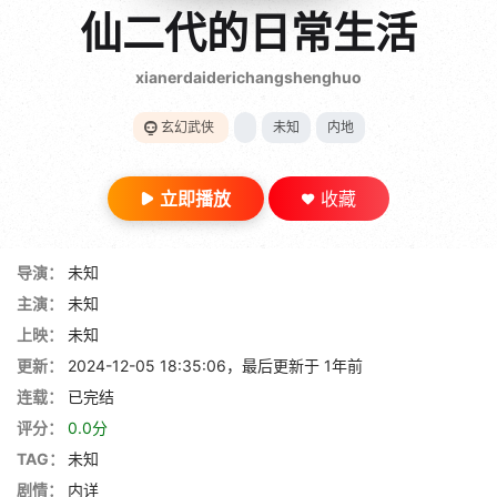
gt 0"}
仙二代的日常生活
28短剧
xianerdaiderichangshenghuo
玄幻武侠
未知
内地
立即播放
收藏
导演：
未知
主演：
未知
上映：
未知
更新：
2024-12-05 18:35:06，最后更新于 1年前
连载：
已完结
评分：
0.0分
TAG：
未知
剧情：
内详