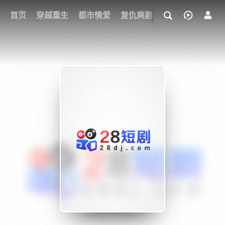
我的观影记录
首页
穿越重生
都市情爱
复仇爽剧
玄幻武侠
奇幻
{if condition="$obj.vod_points