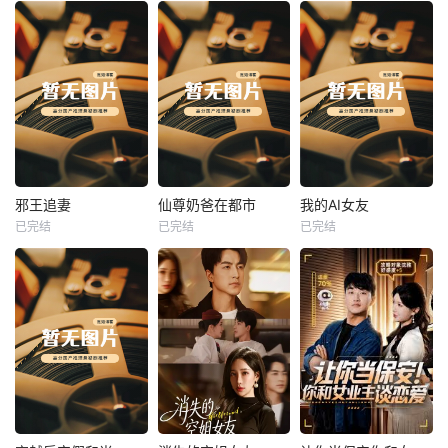
热播
热播
热播
邪王追妻
仙尊奶爸在都市
我的AI女友
已完结
已完结
已完结
邪王追妻
仙尊奶爸在都市
我的AI女友
未知
未知
未知
热播
热播
热播