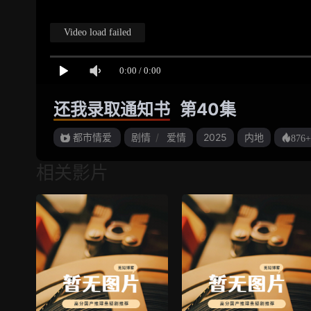
还我录取通知书
第40集
都市情爱
剧情
/
爱情
2025
内地
876+
相关影片