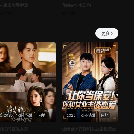
三厘米到零距离
三厘米到零距离
我的失忆小奶狗
我的失忆小奶狗
第57集
第58集
第70集
第64集
未知
未知
最新
最新
第59集
第60集
更多
2025
都市情爱
内地
2025
都市情爱
内地
热播
热播
消失的空姐女友
让你当保安你和女业主谈恋爱