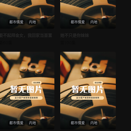
第37集
第38集
都市情爱
内地
都市情爱
内地
第39集
第40集
娶不起拜金女，我回家当首富
娶不起拜金女，我回家当首富
她不只是你妹妹
她不只是你妹妹
第41集
第42集
第60集
第100集
未知
未知
第43集
第44集
第45集
第46集
第47集
第48集
第49集
第50集
第51集
第52集
第53集
第54集
都市情爱
内地
都市情爱
内地
第55集
第56集