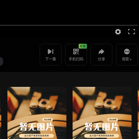
视频报错
如果是遇到无法播放请提交反馈
使用 手机浏览器 扫码观看
投屏到电视
还我录取通知书 -第40集
教程：把手机影片投到电视上播放
观看
下一集
手机扫码
分享
观影+