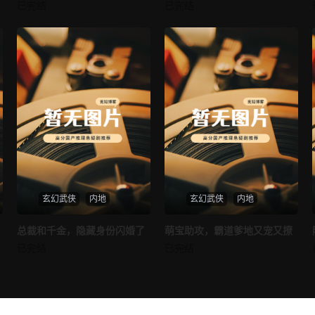
我的AI女友
穿越后宫假和尚
已完结
已完结
未知
未知
玄幻武侠
内地
玄幻武侠
内地
热播
热播
总裁和千金，隐藏身份闪婚了
萌宝助攻，霸道爹地又宠又撩
总裁和千金，隐藏身份闪婚了
萌宝助攻，霸道爹地又宠又撩
已完结
已完结
未知
未知