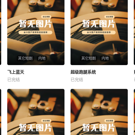
其它短剧
内地
其它短剧
内地
热播
热播
飞上蓝天
超级跑腿系统
飞上蓝天
超级跑腿系统
已完结
已完结
未知
未知