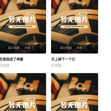
其它短剧
内地
其它短剧
内地
热播
热播
贬值我成了神豪
天上掉下一个亿
贬值我成了神豪
天上掉下一个亿
已完结
已完结
未知
未知