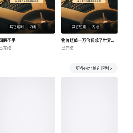
其它短剧
内地
其它短剧
内地
热播
热播
国医圣手
物价贬值一万倍我成了世界首富
国医圣手
物价贬值一万倍我成了世界首富
已完结
已完结
未知
未知
更多内地其它短剧