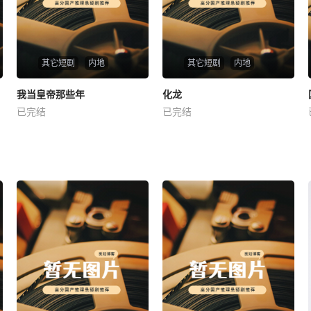
其它短剧
内地
其它短剧
内地
热播
热播
我当皇帝那些年
化龙
我当皇帝那些年
化龙
已完结
已完结
未知
未知