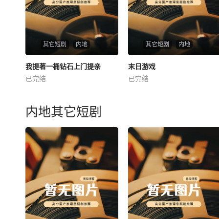
其它短剧
内地
其它短剧
内地
热播
热播
我提著一桶钻石上门提亲
末日游戏
我提著一桶钻石上门提亲
末日游戏
已完结
已完结
未知
未知
内地其它短剧