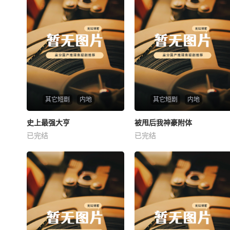
其它短剧
内地
其它短剧
内地
热播
热播
史上最强大亨
被甩后我神豪附体
史上最强大亨
被甩后我神豪附体
已完结
已完结
未知
未知