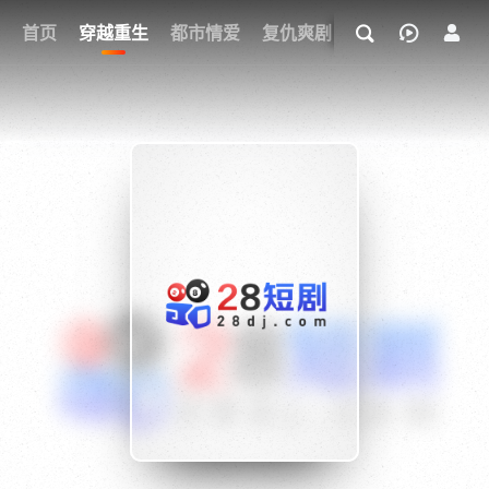
我的观影记录
首页
穿越重生
都市情爱
复仇爽剧
玄幻武侠
奇幻
{if condition="$obj.vod_points