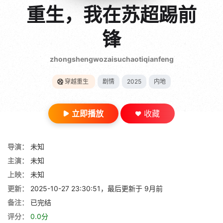
gt 0"}
重生，我在苏超踢前
28短剧
锋
zhongshengwozaisuchaotiqianfeng
穿越重生
剧情
2025
内地
立即播放
收藏
导演：
未知
主演：
未知
上映：
未知
更新：
2025-10-27 23:30:51，最后更新于 9月前
备注：
已完结
评分：
0.0分