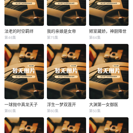
法老的时空羁绊
我的亲娘是女帝
陋室藏娇，神厨降世
法老的时空羁绊
我的亲娘是女帝
陋室藏娇，神厨降世
第46集
第75集
第64集
未知
未知
未知
一球抛中真龙天子
浮生一梦双莲开
大渊第一女御医
一球抛中真龙天子
浮生一梦双莲开
大渊第一女御医
第60集
第60集
第50集
未知
未知
未知