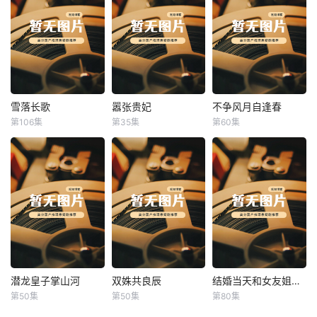
雪落长歌
嚣张贵妃
不争风月自逢春
雪落长歌
嚣张贵妃
不争风月自逢春
第106集
第35集
第60集
未知
未知
未知
潜龙皇子掌山河
双姝共良辰
结婚当天和女友姐姐一起穿越了
潜龙皇子掌山河
双姝共良辰
结婚当天和女友姐姐一起穿越了
第50集
第50集
第80集
未知
未知
何釗遠、邵依蕊