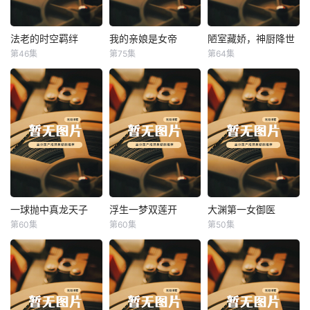
法老的时空羁绊
我的亲娘是女帝
陋室藏娇，神厨降世
法老的时空羁绊
我的亲娘是女帝
陋室藏娇，神厨降世
第46集
第75集
第64集
未知
未知
未知
一球抛中真龙天子
浮生一梦双莲开
大渊第一女御医
一球抛中真龙天子
浮生一梦双莲开
大渊第一女御医
第60集
第60集
第50集
未知
未知
未知