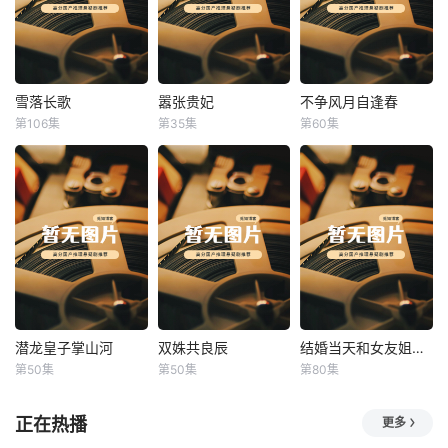
雪落长歌
嚣张贵妃
不争风月自逢春
雪落长歌
嚣张贵妃
不争风月自逢春
第106集
第35集
第60集
未知
未知
未知
潜龙皇子掌山河
双姝共良辰
结婚当天和女友姐姐一起穿越了
潜龙皇子掌山河
双姝共良辰
结婚当天和女友姐姐一起穿越了
第50集
第50集
第80集
未知
未知
何釗遠、邵依蕊
正在热播
更多