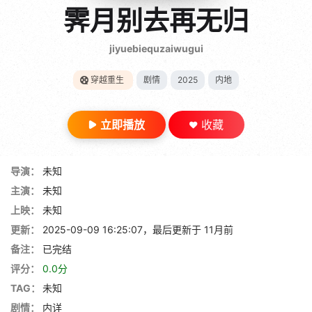
gt 0"}
霁月别去再无归
28短剧
jiyuebiequzaiwugui
穿越重生
剧情
2025
内地
立即播放
收藏
导演：
未知
主演：
未知
上映：
未知
更新：
2025-09-09 16:25:07，最后更新于 11月前
备注：
已完结
评分：
0.0分
TAG：
未知
剧情：
内详