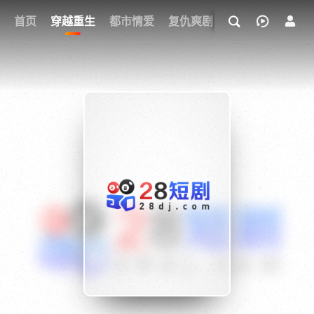
我的观影记录
首页
穿越重生
都市情爱
复仇爽剧
玄幻武侠
奇幻
{if condition="$obj.vod_points