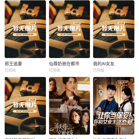
热播
热播
热播
邪王追妻
仙尊奶爸在都市
我的AI女友
已完结
已完结
已完结
邪王追妻
仙尊奶爸在都市
我的AI女友
未知
未知
未知
热播
热播
热播