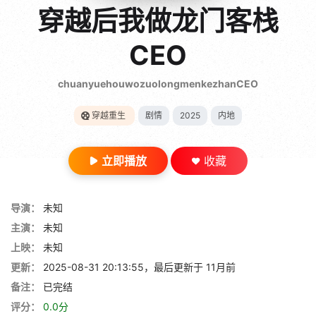
gt 0"}
穿越后我做龙门客栈
28短剧
CEO
chuanyuehouwozuolongmenkezhanCEO
穿越重生
剧情
2025
内地
立即播放
收藏
导演：
未知
主演：
未知
上映：
未知
更新：
2025-08-31 20:13:55，最后更新于 11月前
备注：
已完结
评分：
0.0分