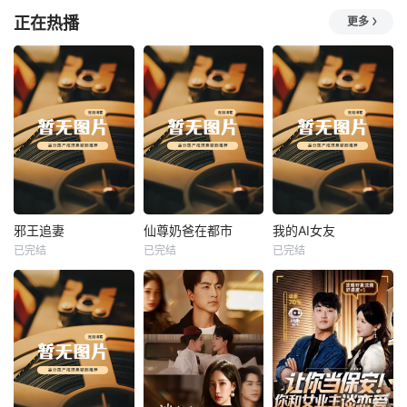
正在热播
更多
热播
热播
热播
邪王追妻
仙尊奶爸在都市
我的AI女友
已完结
已完结
已完结
邪王追妻
仙尊奶爸在都市
我的AI女友
未知
未知
未知