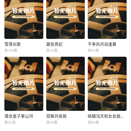
雪落长歌
嚣张贵妃
不争风月自逢春
雪落长歌
嚣张贵妃
不争风月自逢春
第106集
第35集
第60集
未知
未知
未知
潜龙皇子掌山河
双姝共良辰
结婚当天和女友姐姐一起穿越了
潜龙皇子掌山河
双姝共良辰
结婚当天和女友姐姐一起穿越了
第50集
第50集
第80集
未知
未知
何釗遠、邵依蕊