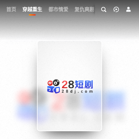
我的观影记录
首页
穿越重生
都市情爱
复仇爽剧
玄幻武侠
奇幻
{if condition="$obj.vod_points