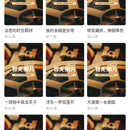
法老的时空羁绊
我的亲娘是女帝
陋室藏娇，神厨降世
法老的时空羁绊
我的亲娘是女帝
陋室藏娇，神厨降世
第46集
第75集
第64集
未知
未知
未知
一球抛中真龙天子
浮生一梦双莲开
大渊第一女御医
一球抛中真龙天子
浮生一梦双莲开
大渊第一女御医
第60集
第60集
第50集
未知
未知
未知