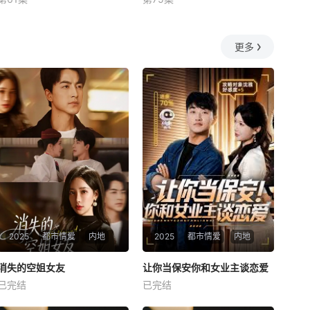
未知
未知
更多
2025
都市情爱
内地
2025
都市情爱
内地
热播
热播
消失的空姐女友
让你当保安你和女业主谈恋爱
消失的空姐女友
让你当保安你和女业主谈恋爱
已完结
已完结
未知
未知