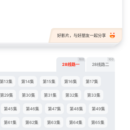
28短剧
好影片，与好朋友一起分享
100
100
28线路一
28线路二
第13集
第14集
第15集
第16集
第17集
第29集
第30集
第31集
第32集
第33集
第45集
第46集
第47集
第48集
第49集
第61集
第62集
第63集
第64集
第65集