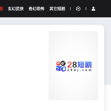
剧
玄幻武侠
奇幻恐怖
其它短剧
我的观影记录
{if condition="$obj.vod_points
gt 0"}