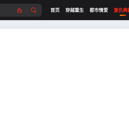
首页
穿越重生
都市情爱
复仇爽