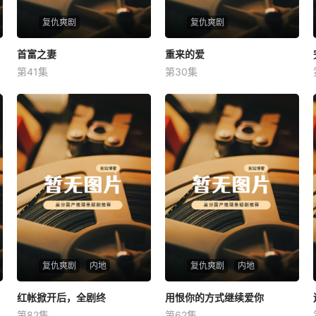
复仇爽剧
复仇爽剧
首富之妻
首富之妻
重来的爱
重来的爱
第41集
第30集
未知
未知
复仇爽剧
内地
复仇爽剧
内地
红帐掀开后，全剧终
红帐掀开后，全剧终
用恨你的方式继续爱你
用恨你的方式继续爱你
第82集
第62集