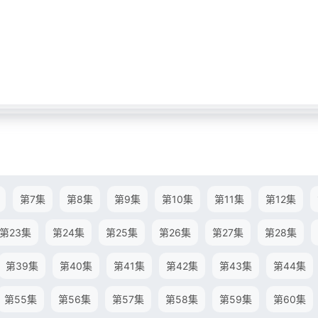
第7集
第8集
第9集
第10集
第11集
第12集
第23集
第24集
第25集
第26集
第27集
第28集
第39集
第40集
第41集
第42集
第43集
第44集
第55集
第56集
第57集
第58集
第59集
第60集