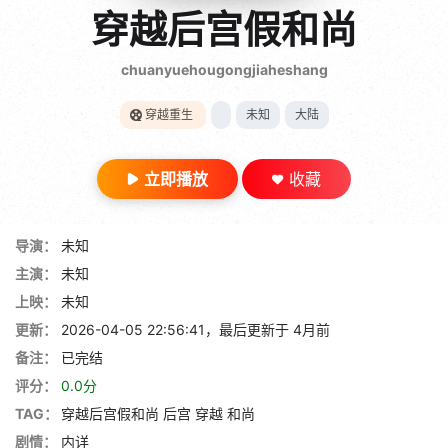
gt 0"}
穿越后宫假和尚
28短剧
chuanyuehougongjiaheshang
穿越重生
未知
大陆
立即播放
收藏
导演：
未知
主演：
未知
上映：
未知
更新：
2026-04-05 22:56:41，最后更新于 4月前
备注：
已完结
评分：
0.0分
TAG：
穿越后宫假和尚
后宫
穿越
和尚
剧情：
内详