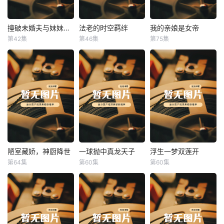
撞破未婚夫与妹妹打野战
法老的时空羁绊
我的亲娘是女帝
撞破未婚夫与妹妹打野战
法老的时空羁绊
我的亲娘是女帝
第42集
第46集
第75集
未知
未知
未知
陋室藏娇，神厨降世
一球抛中真龙天子
浮生一梦双莲开
陋室藏娇，神厨降世
一球抛中真龙天子
浮生一梦双莲开
第64集
第60集
第60集
未知
未知
未知