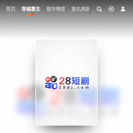
我的观影记录
首页
穿越重生
都市情爱
复仇爽剧
玄幻武侠
奇幻
{if condition="$obj.vod_points