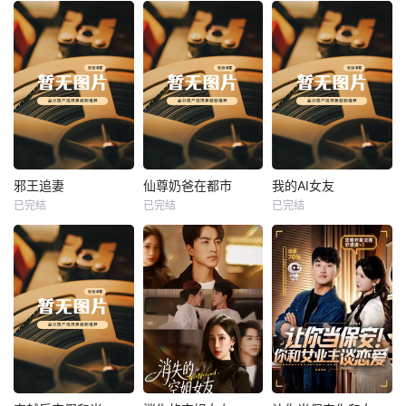
热播
热播
热播
邪王追妻
仙尊奶爸在都市
我的AI女友
已完结
已完结
已完结
邪王追妻
仙尊奶爸在都市
我的AI女友
未知
未知
未知
热播
热播
热播