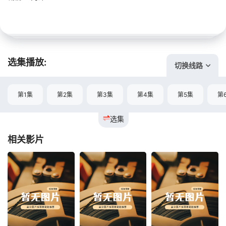
选集播放:
切换线路
第1集
第2集
第3集
第4集
第5集
第
选集
相关影片