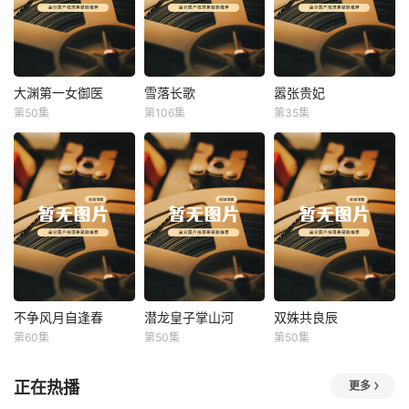
大渊第一女御医
雪落长歌
嚣张贵妃
大渊第一女御医
雪落长歌
嚣张贵妃
第50集
第106集
第35集
未知
未知
未知
不争风月自逢春
潜龙皇子掌山河
双姝共良辰
不争风月自逢春
潜龙皇子掌山河
双姝共良辰
第60集
第50集
第50集
未知
未知
未知
正在热播
更多