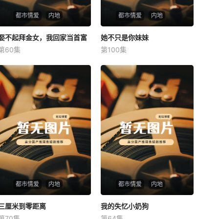
都市情爱
内地
都市情爱
内地
娶不起拜金女，我回家当首富
娶不起拜金女，我回家当首富
她不只是你妹妹
她不只是你妹妹
第60集
第100集
未知
未知
都市情爱
内地
都市情爱
内地
三厘米到零距离
三厘米到零距离
我的失忆小奶狗
我的失忆小奶狗
第70集
第64集