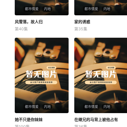
都市情爱
内地
都市情爱
内地
风雪落，故人归
风雪落，故人归
家的诱惑
家的诱惑
第40集
第35集
未知
未知
都市情爱
内地
都市情爱
内地
她不只是你妹妹
她不只是你妹妹
在继兄的马背上被他占有
在继兄的马背上被他占有
第100集
第36集