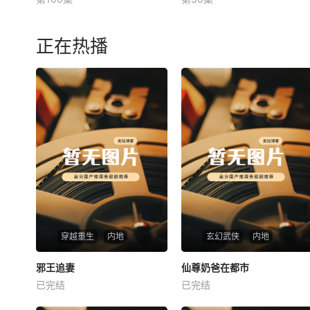
未知
未知
正在热播
穿越重生
内地
玄幻武侠
内地
热播
热播
邪王追妻
仙尊奶爸在都市
邪王追妻
仙尊奶爸在都市
已完结
已完结
未知
未知