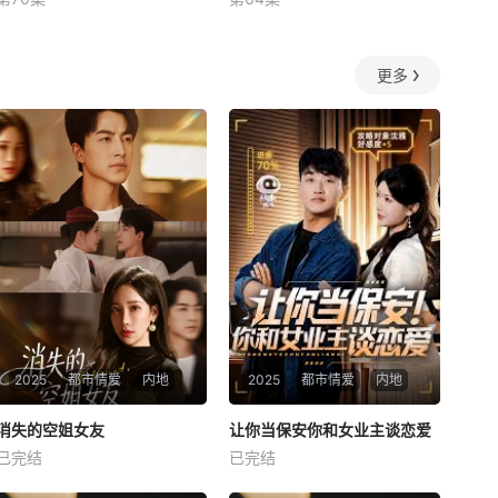
未知
未知
更多
2025
都市情爱
内地
2025
都市情爱
内地
热播
热播
消失的空姐女友
让你当保安你和女业主谈恋爱
消失的空姐女友
让你当保安你和女业主谈恋爱
已完结
已完结
未知
未知