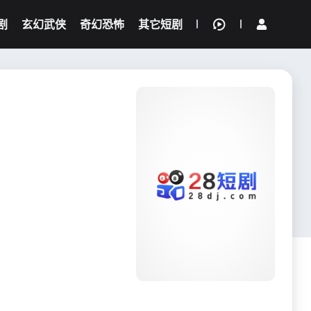
剧
玄幻武侠
奇幻恐怖
其它短剧
我的观影记录
{if condition="$obj.vod_points
gt 0"}