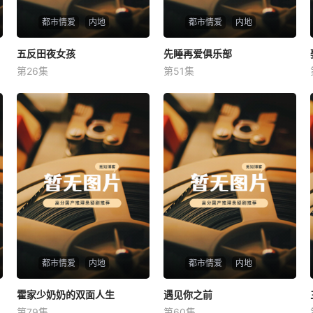
都市情爱
内地
都市情爱
内地
五反田夜女孩
五反田夜女孩
先睡再爱俱乐部
先睡再爱俱乐部
第26集
第51集
未知
未知
都市情爱
内地
都市情爱
内地
霍家少奶奶的双面人生
霍家少奶奶的双面人生
遇见你之前
遇见你之前
第79集
第60集