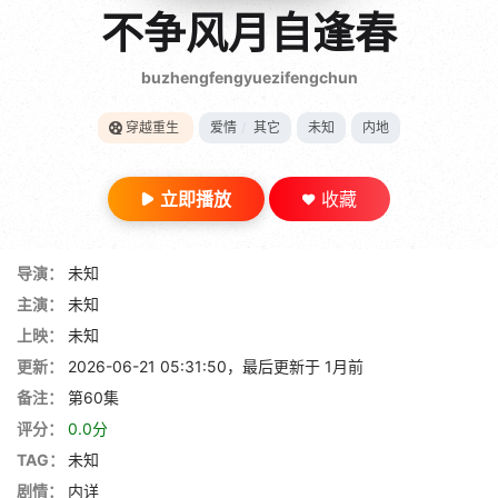
gt 0"}
不争风月自逢春
28短剧
buzhengfengyuezifengchun
穿越重生
爱情
/
其它
未知
内地
立即播放
收藏
导演：
未知
主演：
未知
上映：
未知
更新：
2026-06-21 05:31:50，最后更新于 1月前
备注：
第60集
评分：
0.0分
TAG：
未知
剧情：
内详