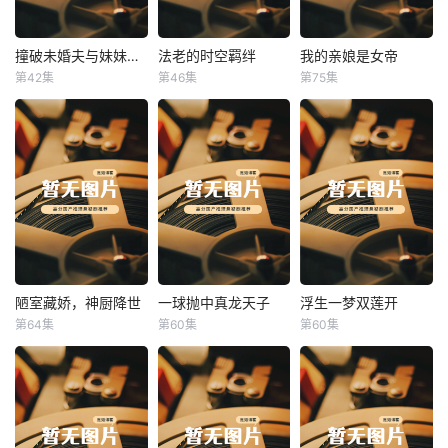
撞破未婚夫与妹妹打野战
法老的时空羁绊
我的亲娘是女帝
撞破未婚夫与妹妹打野战
法老的时空羁绊
我的亲娘是女帝
第42集
第46集
第75集
未知
未知
未知
陋室藏娇，神厨降世
一球抛中真龙天子
浮生一梦双莲开
陋室藏娇，神厨降世
一球抛中真龙天子
浮生一梦双莲开
第64集
第60集
第60集
未知
未知
未知