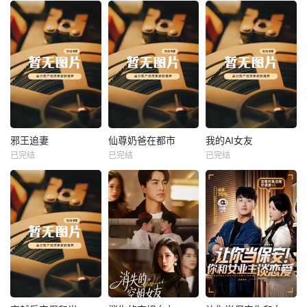
热播
热播
热播
邪王追妻
仙尊奶爸在都市
我的AI女友
已完结
已完结
已完结
邪王追妻
仙尊奶爸在都市
我的AI女友
未知
未知
未知
热播
热播
热播