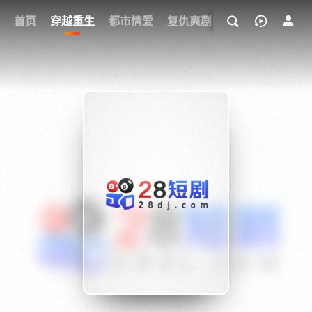
我的观影记录
首页
穿越重生
都市情爱
复仇爽剧
玄幻武侠
奇幻
{if condition="$obj.vod_points