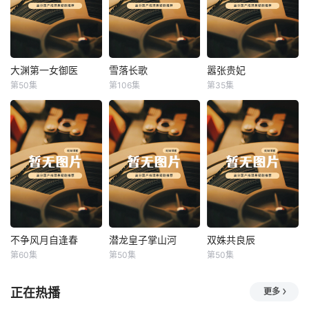
大渊第一女御医
雪落长歌
嚣张贵妃
大渊第一女御医
雪落长歌
嚣张贵妃
第50集
第106集
第35集
未知
未知
未知
不争风月自逢春
潜龙皇子掌山河
双姝共良辰
不争风月自逢春
潜龙皇子掌山河
双姝共良辰
第60集
第50集
第50集
未知
未知
未知
正在热播
更多