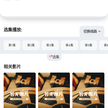
选集播放:
切换线路
第1集
第2集
第3集
第4集
第5集
第
选集
相关影片