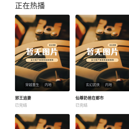
正在热播
穿越重生
内地
玄幻武侠
内地
热播
热播
邪王追妻
仙尊奶爸在都市
邪王追妻
仙尊奶爸在都市
已完结
已完结
未知
未知