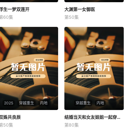
浮生一梦双莲开
浮生一梦双莲开
大渊第一女御医
大渊第一女御医
第60集
第50集
未知
未知
2025
穿越重生
内地
穿越重生
内地
双姝共良辰
双姝共良辰
结婚当天和女友姐姐一起穿越了
结婚当天和女友姐姐一起穿越了
第50集
第80集
未知
何釗遠、邵依蕊