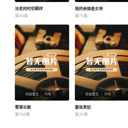
法老的时空羁绊
法老的时空羁绊
我的亲娘是女帝
我的亲娘是女帝
第46集
第75集
未知
未知
穿越重生
内地
穿越重生
内地
雪落长歌
雪落长歌
嚣张贵妃
嚣张贵妃
第106集
第35集
未知
未知