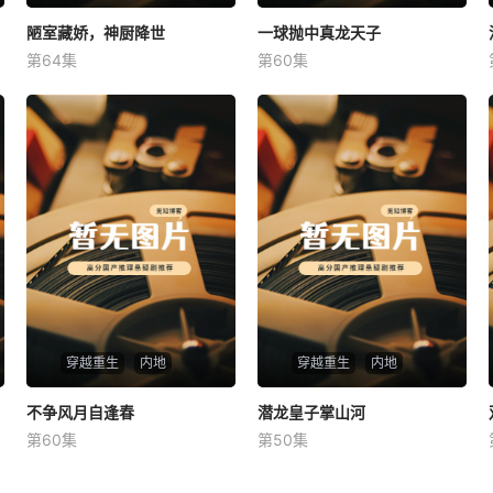
陋室藏娇，神厨降世
陋室藏娇，神厨降世
一球抛中真龙天子
一球抛中真龙天子
第64集
第60集
未知
未知
穿越重生
内地
穿越重生
内地
不争风月自逢春
不争风月自逢春
潜龙皇子掌山河
潜龙皇子掌山河
第60集
第50集
未知
未知