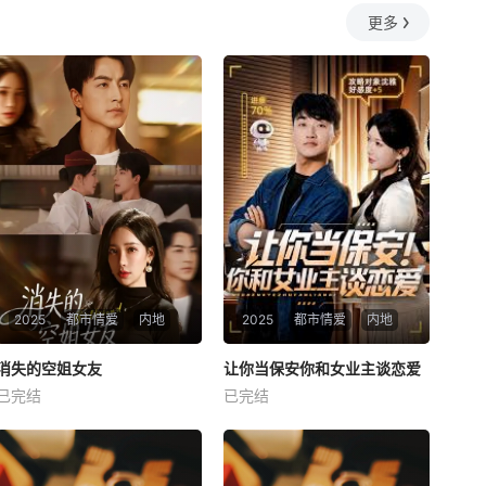
更多
2025
都市情爱
内地
2025
都市情爱
内地
热播
热播
消失的空姐女友
让你当保安你和女业主谈恋爱
消失的空姐女友
让你当保安你和女业主谈恋爱
已完结
已完结
未知
未知