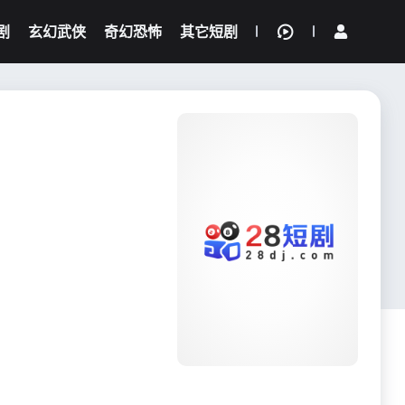
剧
玄幻武侠
奇幻恐怖
其它短剧
我的观影记录
{if condition="$obj.vod_points
gt 0"}