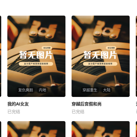
复仇爽剧
内地
穿越重生
大陆
热播
热播
我的AI女友
穿越后宫假和尚
我的AI女友
穿越后宫假和尚
已完结
已完结
未知
未知