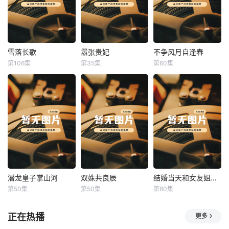
雪落长歌
嚣张贵妃
不争风月自逢春
雪落长歌
嚣张贵妃
不争风月自逢春
第106集
第35集
第60集
未知
未知
未知
潜龙皇子掌山河
双姝共良辰
结婚当天和女友姐姐一起穿越了
潜龙皇子掌山河
双姝共良辰
结婚当天和女友姐姐一起穿越了
第50集
第50集
第80集
未知
未知
何釗遠、邵依蕊
正在热播
更多