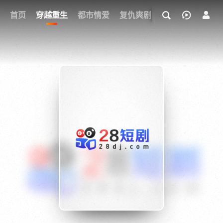
我的观影记录
首页
穿越重生
都市情爱
复仇爽剧
玄幻武侠
奇幻
{if condition="$obj.vod_points