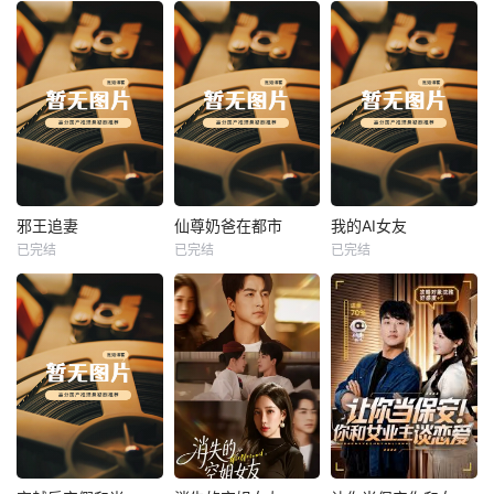
热播
热播
热播
邪王追妻
仙尊奶爸在都市
我的AI女友
已完结
已完结
已完结
邪王追妻
仙尊奶爸在都市
我的AI女友
未知
未知
未知
热播
热播
热播