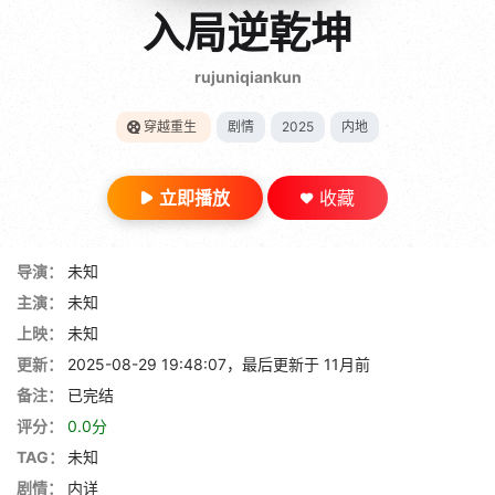
gt 0"}
入局逆乾坤
28短剧
rujuniqiankun
穿越重生
剧情
2025
内地
立即播放
收藏
导演：
未知
主演：
未知
上映：
未知
更新：
2025-08-29 19:48:07，最后更新于 11月前
备注：
已完结
评分：
0.0分
TAG：
未知
剧情：
内详