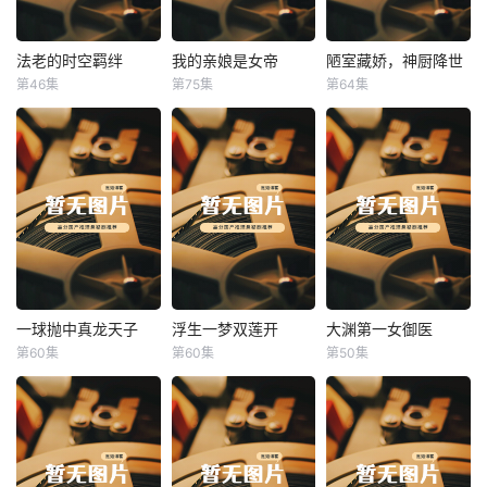
法老的时空羁绊
我的亲娘是女帝
陋室藏娇，神厨降世
法老的时空羁绊
我的亲娘是女帝
陋室藏娇，神厨降世
第46集
第75集
第64集
未知
未知
未知
一球抛中真龙天子
浮生一梦双莲开
大渊第一女御医
一球抛中真龙天子
浮生一梦双莲开
大渊第一女御医
第60集
第60集
第50集
未知
未知
未知