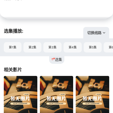
选集播放:
切换线路
第1集
第2集
第3集
第4集
第5集
第
选集
相关影片