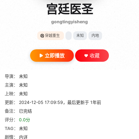
gt 0"}
宫廷医圣
28短剧
gongtingyisheng
穿越重生
未知
内地
立即播放
收藏
导演：
未知
主演：
未知
上映：
未知
更新：
2024-12-05 17:09:59，最后更新于 1年前
备注：
已完结
评分：
0.0分
TAG：
未知
剧情：
内详