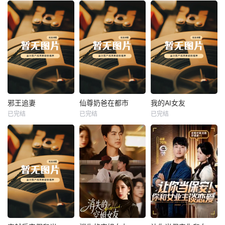
热播
热播
热播
邪王追妻
仙尊奶爸在都市
我的AI女友
已完结
已完结
已完结
邪王追妻
仙尊奶爸在都市
我的AI女友
未知
未知
未知
热播
热播
热播