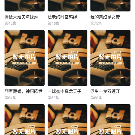
撞破未婚夫与妹妹打野战
法老的时空羁绊
我的亲娘是女帝
撞破未婚夫与妹妹打野战
法老的时空羁绊
我的亲娘是女帝
第42集
第46集
第75集
未知
未知
未知
陋室藏娇，神厨降世
一球抛中真龙天子
浮生一梦双莲开
陋室藏娇，神厨降世
一球抛中真龙天子
浮生一梦双莲开
第64集
第60集
第60集
未知
未知
未知