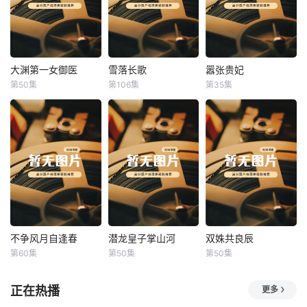
大渊第一女御医
雪落长歌
嚣张贵妃
大渊第一女御医
雪落长歌
嚣张贵妃
第50集
第106集
第35集
未知
未知
未知
不争风月自逢春
潜龙皇子掌山河
双姝共良辰
不争风月自逢春
潜龙皇子掌山河
双姝共良辰
第60集
第50集
第50集
未知
未知
未知
正在热播
更多