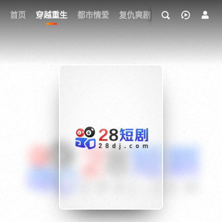
我的观影记录
首页
穿越重生
都市情爱
复仇爽剧
玄幻武侠
奇幻
{if condition="$obj.vod_points