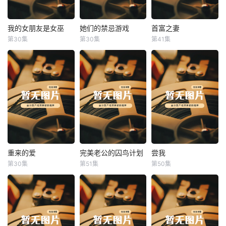
我的女朋友是女巫
她们的禁忌游戏
首富之妻
我的女朋友是女巫
她们的禁忌游戏
首富之妻
第30集
第30集
第41集
未知
未知
未知
重来的爱
完美老公的囚鸟计划
尝我
重来的爱
完美老公的囚鸟计划
尝我
第30集
第51集
第50集
未知
未知
未知