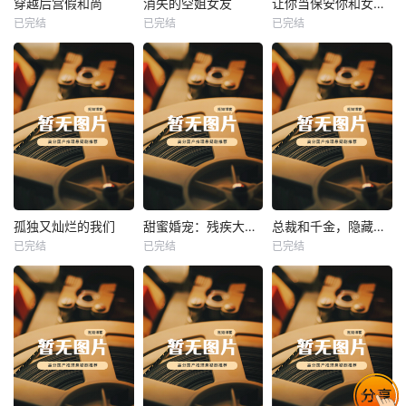
穿越后宫假和尚
消失的空姐女友
让你当保安你和女业主谈恋爱
已完结
已完结
已完结
穿越后宫假和尚
消失的空姐女友
让你当保安你和女业主谈恋爱
未知
未知
未知
热播
热播
热播
孤独又灿烂的我们
甜蜜婚宠：残疾大佬夜夜撩
总裁和千金，隐藏身份闪婚了
已完结
已完结
已完结
孤独又灿烂的我们
甜蜜婚宠：残疾大佬夜夜撩
总裁和千金，隐藏身份闪婚了
未知
未知
未知