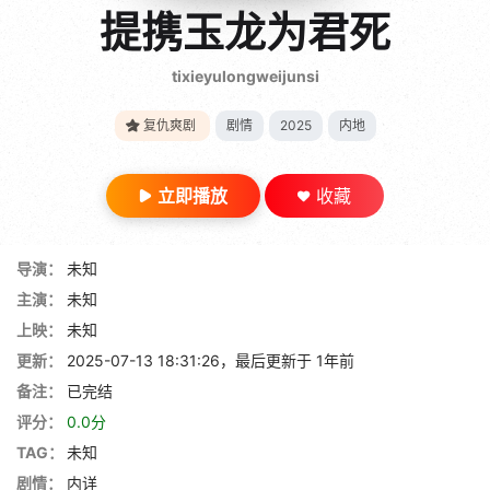
gt 0"}
提携玉龙为君死
28短剧
tixieyulongweijunsi
复仇爽剧
剧情
2025
内地
立即播放
收藏
导演：
未知
主演：
未知
上映：
未知
更新：
2025-07-13 18:31:26，最后更新于 1年前
备注：
已完结
评分：
0.0分
TAG：
未知
剧情：
内详