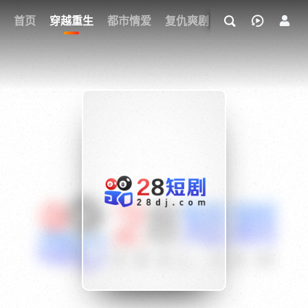
我的观影记录
首页
穿越重生
都市情爱
复仇爽剧
玄幻武侠
奇幻
{if condition="$obj.vod_points