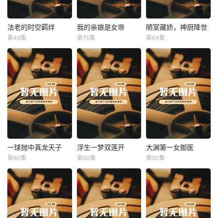
法老的时空羁绊
我的亲娘是女帝
陋室藏娇，神厨降世
法老的时空羁绊
我的亲娘是女帝
陋室藏娇，神厨降世
第46集
第75集
第64集
未知
未知
未知
一球抛中真龙天子
浮生一梦双莲开
大渊第一女御医
一球抛中真龙天子
浮生一梦双莲开
大渊第一女御医
第60集
第60集
第50集
未知
未知
未知