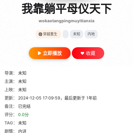
gt 0"}
我靠躺平母仪天下
28短剧
wokaotangpingmuyitianxia
穿越重生
未知
内地
立即播放
收藏
导演：
未知
主演：
未知
上映：
未知
更新：
2024-12-05 17:09:59，最后更新于 1年前
备注：
已完结
评分：
0.0分
TAG：
未知
剧情：
内详