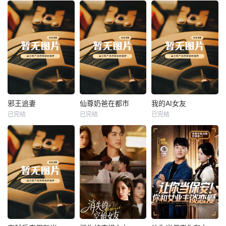
热播
热播
热播
邪王追妻
仙尊奶爸在都市
我的AI女友
已完结
已完结
已完结
邪王追妻
仙尊奶爸在都市
我的AI女友
未知
未知
未知
热播
热播
热播