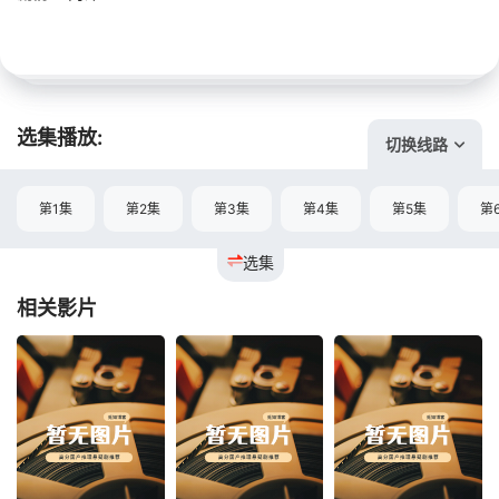
选集播放:
切换线路
第1集
第2集
第3集
第4集
第5集
第
选集
相关影片