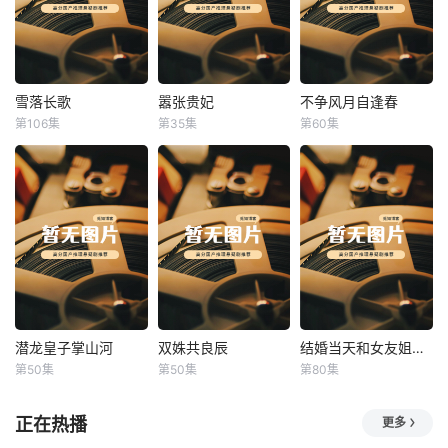
雪落长歌
嚣张贵妃
不争风月自逢春
雪落长歌
嚣张贵妃
不争风月自逢春
第106集
第35集
第60集
未知
未知
未知
潜龙皇子掌山河
双姝共良辰
结婚当天和女友姐姐一起穿越了
潜龙皇子掌山河
双姝共良辰
结婚当天和女友姐姐一起穿越了
第50集
第50集
第80集
未知
未知
何釗遠、邵依蕊
正在热播
更多