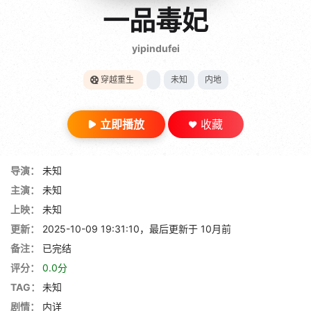
gt 0"}
一品毒妃
28短剧
yipindufei
穿越重生
未知
内地
立即播放
收藏
导演：
未知
主演：
未知
上映：
未知
更新：
2025-10-09 19:31:10，最后更新于 10月前
备注：
已完结
评分：
0.0分
TAG：
未知
剧情：
内详