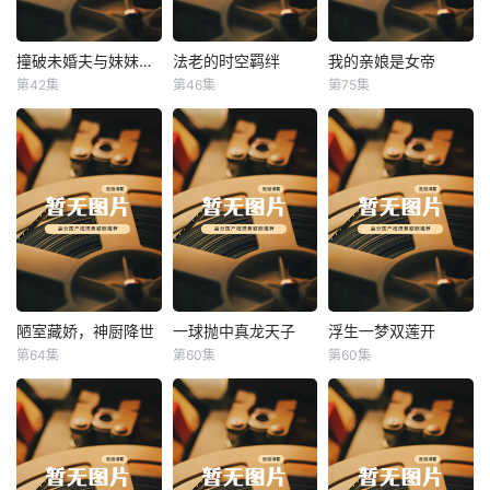
撞破未婚夫与妹妹打野战
法老的时空羁绊
我的亲娘是女帝
撞破未婚夫与妹妹打野战
法老的时空羁绊
我的亲娘是女帝
第42集
第46集
第75集
未知
未知
未知
陋室藏娇，神厨降世
一球抛中真龙天子
浮生一梦双莲开
陋室藏娇，神厨降世
一球抛中真龙天子
浮生一梦双莲开
第64集
第60集
第60集
未知
未知
未知