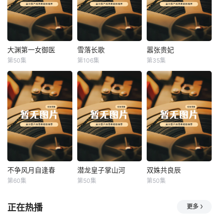
大渊第一女御医
雪落长歌
嚣张贵妃
大渊第一女御医
雪落长歌
嚣张贵妃
第50集
第106集
第35集
未知
未知
未知
不争风月自逢春
潜龙皇子掌山河
双姝共良辰
不争风月自逢春
潜龙皇子掌山河
双姝共良辰
第60集
第50集
第50集
未知
未知
未知
正在热播
更多