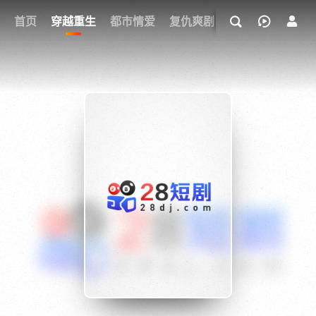
我的观影记录
首页
穿越重生
都市情爱
复仇爽剧
玄幻武侠
奇幻
{if condition="$obj.vod_points