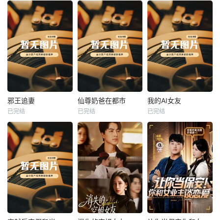
热播
热播
热播
邪王追妻
仙尊奶爸在都市
我的AI女友
已完结
已完结
已完结
邪王追妻
仙尊奶爸在都市
我的AI女友
未知
未知
未知
热播
热播
热播