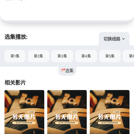
选集播放:
切换线路
第1集
第2集
第3集
第4集
第5集
第
选集
相关影片