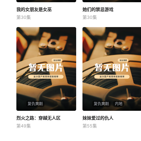
我的女朋友是女巫
我的女朋友是女巫
她们的禁忌游戏
她们的禁忌游戏
第30集
第30集
未知
未知
复仇爽剧
复仇爽剧
内地
烈火之路：穿越无人区
烈火之路：穿越无人区
妹妹爱过的仇人
妹妹爱过的仇人
第49集
第55集
未知
未知