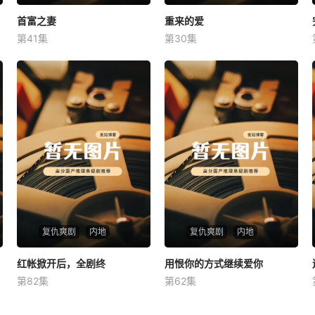
首富之妻
首富之妻
重来的爱
重来的爱
第41集
第30集
未知
未知
复仇爽剧
内地
复仇爽剧
内地
红帐掀开后，全剧终
红帐掀开后，全剧终
用恨你的方式继续爱你
用恨你的方式继续爱你
第82集
第62集
未知
未知