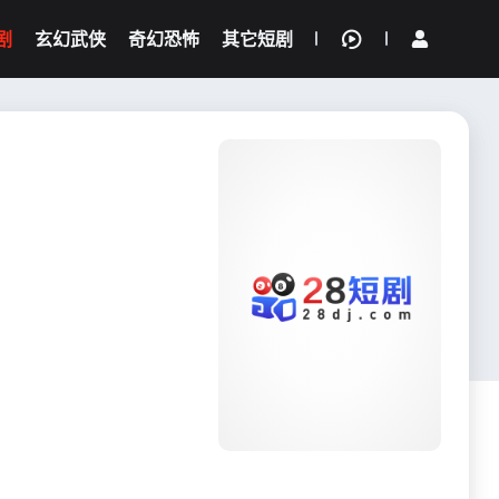
剧
玄幻武侠
奇幻恐怖
其它短剧
我的观影记录
{if condition="$obj.vod_points
gt 0"}