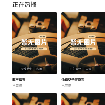
正在热播
穿越重生
内地
玄幻武侠
内地
热播
热播
邪王追妻
仙尊奶爸在都市
邪王追妻
仙尊奶爸在都市
已完结
已完结
未知
未知