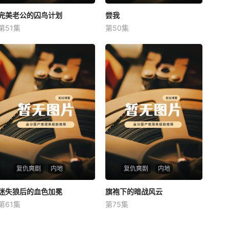
完美老公的囚鸟计划
完美老公的囚鸟计划
尝我
尝我
第51集
第50集
未知
未知
复仇爽剧
内地
复仇爽剧
内地
迷失狼后的血色加冕
迷失狼后的血色加冕
旗袍下的暗战风云
旗袍下的暗战风云
第61集
第75集
未知
未知