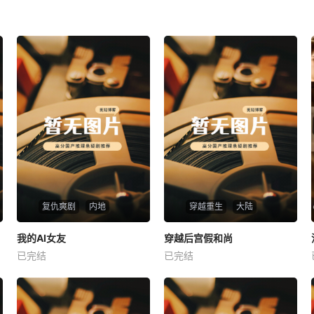
复仇爽剧
内地
穿越重生
大陆
热播
热播
我的AI女友
穿越后宫假和尚
我的AI女友
穿越后宫假和尚
已完结
已完结
未知
未知