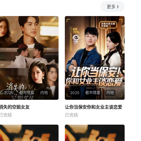
更多
2025
都市情爱
内地
2025
都市情爱
内地
热播
热播
消失的空姐女友
让你当保安你和女业主谈恋爱
消失的空姐女友
让你当保安你和女业主谈恋爱
已完结
已完结
未知
未知