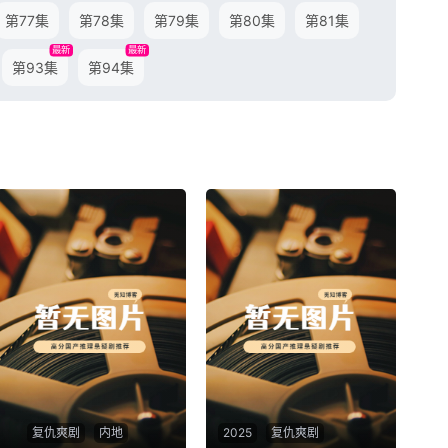
第77集
第78集
第79集
第80集
第81集
最新
最新
第93集
第94集
复仇爽剧
内地
2025
复仇爽剧