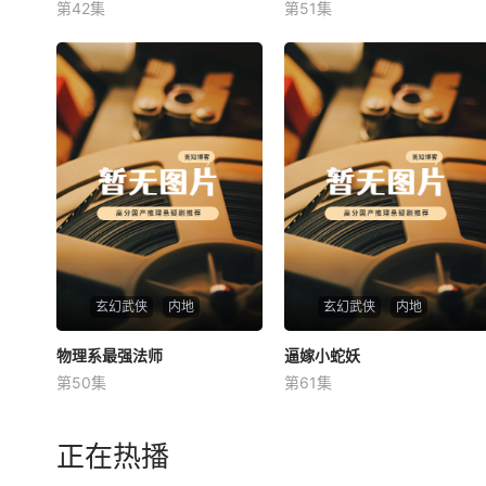
第42集
第51集
未知
未知
玄幻武侠
内地
玄幻武侠
内地
物理系最强法师
物理系最强法师
逼嫁小蛇妖
逼嫁小蛇妖
第50集
第61集
未知
未知
正在热播