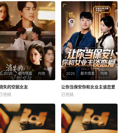
2025
都市情爱
内地
2025
都市情爱
内地
热播
热播
消失的空姐女友
让你当保安你和女业主谈恋爱
消失的空姐女友
让你当保安你和女业主谈恋爱
已完结
已完结
未知
未知