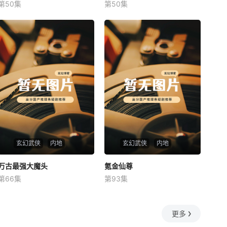
第50集
第50集
未知
未知
玄幻武侠
内地
玄幻武侠
内地
万古最强大魔头
万古最强大魔头
氪金仙尊
氪金仙尊
第66集
第93集
未知
未知
更多