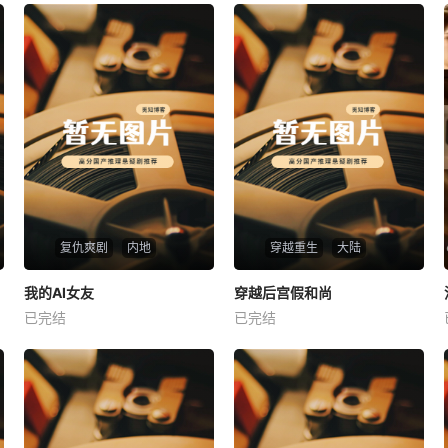
复仇爽剧
内地
穿越重生
大陆
热播
热播
我的AI女友
穿越后宫假和尚
我的AI女友
穿越后宫假和尚
已完结
已完结
未知
未知