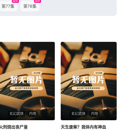
最新
最新
第77集
第78集
玄幻武侠
内地
玄幻武侠
内地
火刑烧出丧尸皇
火刑烧出丧尸皇
天生废柴？我体内有神血
天生废柴？我体内有神血