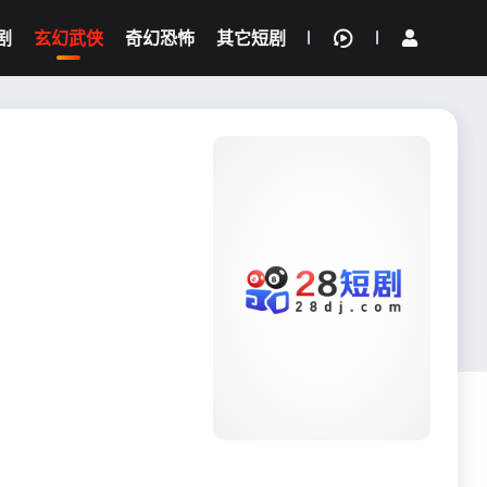
剧
玄幻武侠
奇幻恐怖
其它短剧
我的观影记录
{if condition="$obj.vod_points
gt 0"}