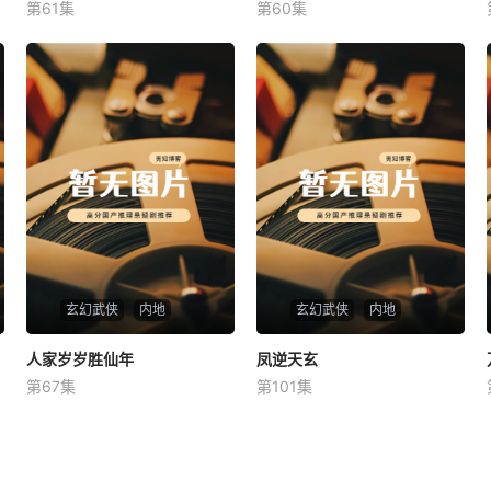
第61集
第60集
未知
未知
玄幻武侠
内地
玄幻武侠
内地
人家岁岁胜仙年
人家岁岁胜仙年
凤逆天玄
凤逆天玄
第67集
第101集
未知
未知