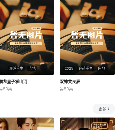
穿越重生
内地
2025
穿越重生
内地
潜龙皇子掌山河
潜龙皇子掌山河
双姝共良辰
双姝共良辰
第50集
第50集
未知
未知
更多