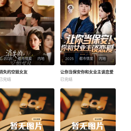
2025
都市情爱
内地
2025
都市情爱
内地
热播
热播
消失的空姐女友
让你当保安你和女业主谈恋爱
消失的空姐女友
让你当保安你和女业主谈恋爱
已完结
已完结
未知
未知