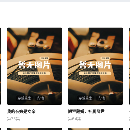
穿越重生
内地
穿越重生
内地
我的亲娘是女帝
我的亲娘是女帝
陋室藏娇，神厨降世
陋室藏娇，神厨降世
第75集
第64集
未知
未知