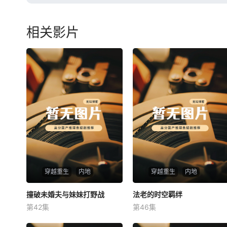
相关影片
穿越重生
内地
穿越重生
内地
撞破未婚夫与妹妹打野战
撞破未婚夫与妹妹打野战
法老的时空羁绊
法老的时空羁绊
第42集
第46集
未知
未知