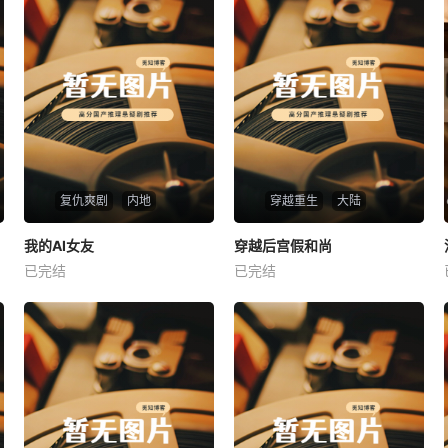
复仇爽剧
内地
穿越重生
大陆
热播
热播
我的AI女友
穿越后宫假和尚
我的AI女友
穿越后宫假和尚
已完结
已完结
未知
未知