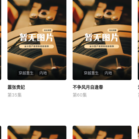
穿越重生
内地
穿越重生
内地
嚣张贵妃
嚣张贵妃
不争风月自逢春
不争风月自逢春
第35集
第60集
未知
未知