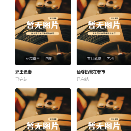
穿越重生
内地
玄幻武侠
内地
热播
热播
邪王追妻
仙尊奶爸在都市
邪王追妻
仙尊奶爸在都市
已完结
已完结
未知
未知