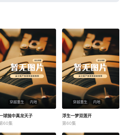
穿越重生
内地
穿越重生
内地
一球抛中真龙天子
一球抛中真龙天子
浮生一梦双莲开
浮生一梦双莲开
第60集
第60集
未知
未知