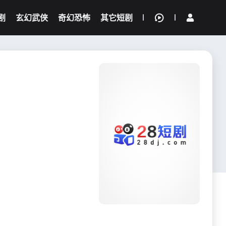
剧
玄幻武侠
奇幻恐怖
其它短剧
我的观影记录
{if condition="$obj.vod_points
gt 0"}