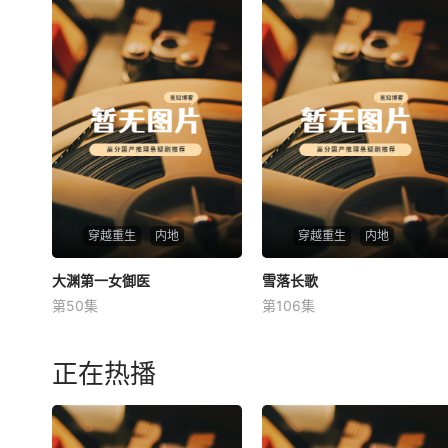
穿越重生
内地
穿越重生
内地
大渊第一女御医
大渊第一女御医
雪落长歌
雪落长歌
第50集
第106集
未知
未知
正在热播