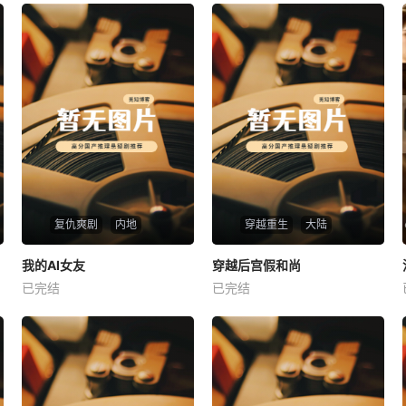
复仇爽剧
内地
穿越重生
大陆
热播
热播
我的AI女友
穿越后宫假和尚
我的AI女友
穿越后宫假和尚
已完结
已完结
未知
未知