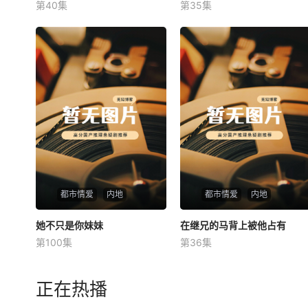
第40集
第35集
未知
未知
都市情爱
内地
都市情爱
内地
她不只是你妹妹
她不只是你妹妹
在继兄的马背上被他占有
在继兄的马背上被他占有
第100集
第36集
未知
未知
正在热播