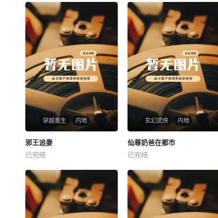
穿越重生
内地
玄幻武侠
内地
热播
热播
邪王追妻
仙尊奶爸在都市
邪王追妻
仙尊奶爸在都市
已完结
已完结
未知
未知