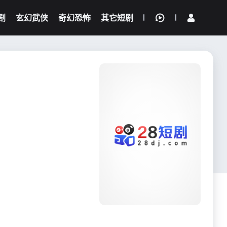
剧
玄幻武侠
奇幻恐怖
其它短剧
我的观影记录
{if condition="$obj.vod_points
gt 0"}