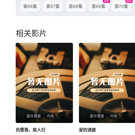
最新
最新
第66集
第67集
第68集
第69集
第70集
相关影片
都市情爱
内地
都市情爱
内地
风雪落，故人归
风雪落，故人归
家的诱惑
家的诱惑