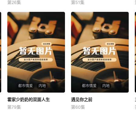
第26集
第51集
未知
未知
都市情爱
内地
都市情爱
内地
霍家少奶奶的双面人生
霍家少奶奶的双面人生
遇见你之前
遇见你之前
第79集
第60集
未知
未知