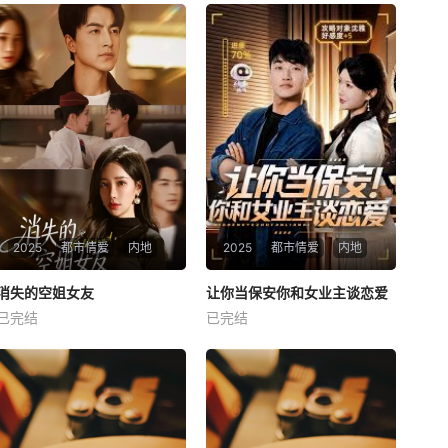
2025
都市情爱
内地
2025
都市情爱
内地
热播
热播
消失的空姐女友
让你当保安你和女业主谈恋爱
消失的空姐女友
让你当保安你和女业主谈恋爱
已完结
已完结
未知
未知