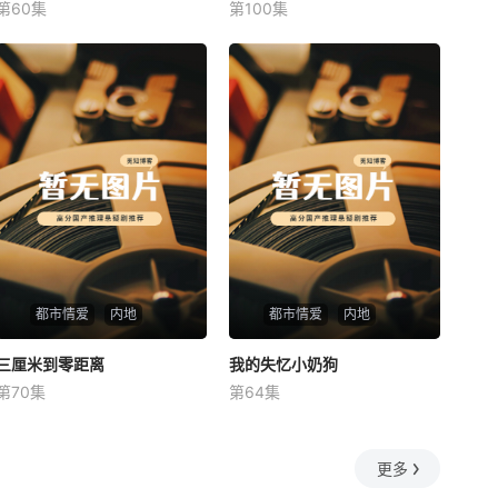
第60集
第100集
未知
未知
都市情爱
内地
都市情爱
内地
三厘米到零距离
三厘米到零距离
我的失忆小奶狗
我的失忆小奶狗
第70集
第64集
未知
未知
更多