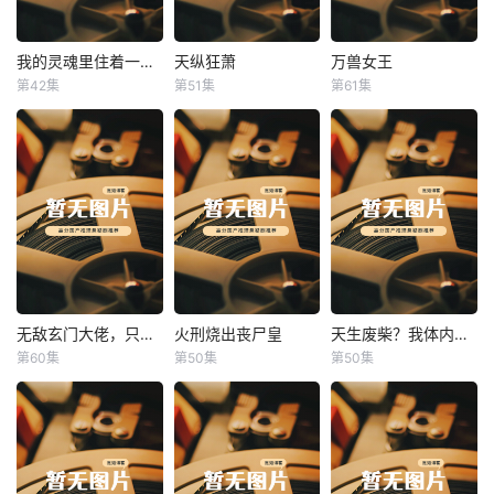
我的灵魂里住着一条龙
天纵狂萧
万兽女王
我的灵魂里住着一条龙
天纵狂萧
万兽女王
第42集
第51集
第61集
未知
未知
未知
无敌玄门大佬，只听姐姐的话
火刑烧出丧尸皇
天生废柴？我体内有神血
无敌玄门大佬，只听姐姐的话
火刑烧出丧尸皇
天生废柴？我体内有神血
第60集
第50集
第50集
未知
未知
未知