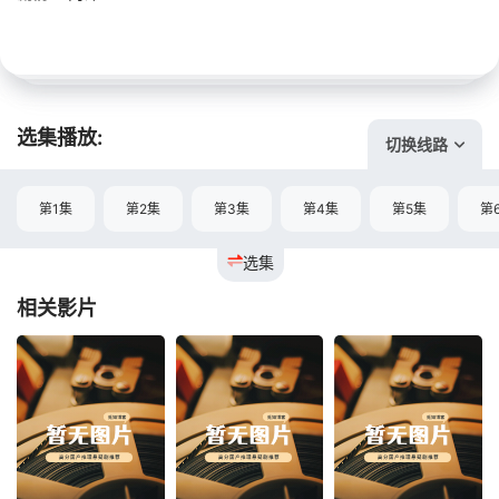
选集播放:
切换线路
第1集
第2集
第3集
第4集
第5集
第
选集
相关影片