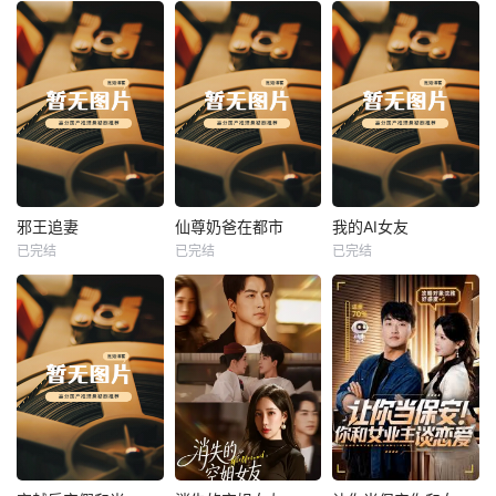
热播
热播
热播
邪王追妻
仙尊奶爸在都市
我的AI女友
已完结
已完结
已完结
邪王追妻
仙尊奶爸在都市
我的AI女友
未知
未知
未知
热播
热播
热播