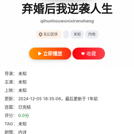
gt 0"}
弃婚后我逆袭人生
28短剧
qihunhouwonixirensheng
玄幻武侠
未知
内地
立即播放
收藏
导演：
未知
主演：
未知
上映：
未知
更新：
2024-12-05 18:35:06，最后更新于 1年前
连载：
已完结
评分：
0.0分
TAG：
未知
剧情：
内详