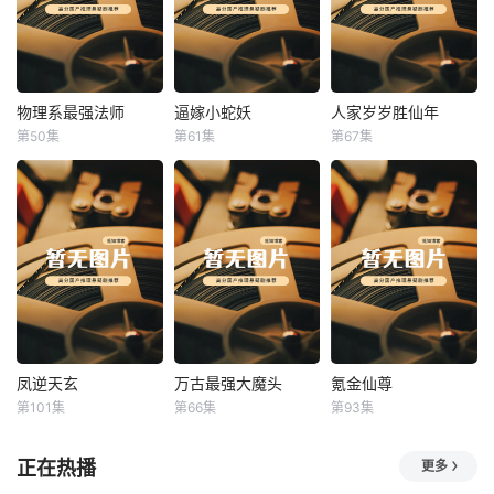
物理系最强法师
逼嫁小蛇妖
人家岁岁胜仙年
物理系最强法师
逼嫁小蛇妖
人家岁岁胜仙年
第50集
第61集
第67集
未知
未知
未知
凤逆天玄
万古最强大魔头
氪金仙尊
凤逆天玄
万古最强大魔头
氪金仙尊
第101集
第66集
第93集
未知
未知
未知
正在热播
更多