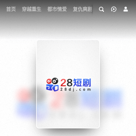
我的观影记录
首页
穿越重生
都市情爱
复仇爽剧
玄幻武侠
奇幻
{if condition="$obj.vod_points